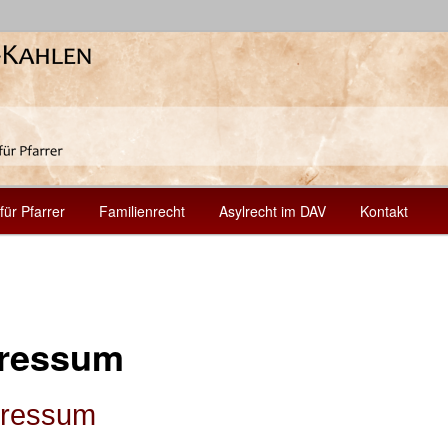
tsschutz für Pfarrer
 W. Steckbeck
für Pfarrer
Familienrecht
Asylrecht im DAV
Kontakt
ressum
ressum