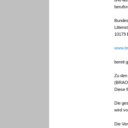
berufs
Bundes
Littens
10179 B
www.br
bereit 
Zu den
(BRAO,
Diese f
Die ge
wird v
Die Ver