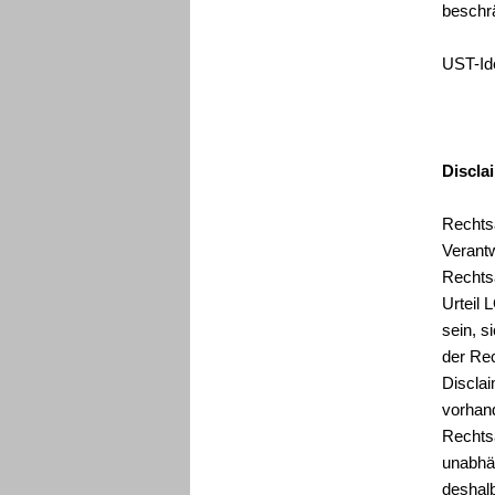
beschr
UST-Id
Discla
Rechts
Verantw
Rechts
Urteil 
sein, s
der Re
Disclai
vorhand
Rechts
unabhän
deshalb