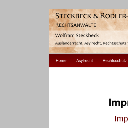
Ausländerrecht, Asylrecht, Rech
Rechtsanwalt
Hauptmenü
Home
Asylrecht
Rechtsschutz 
Zum
Inhalt
wechseln
Imp
Imp