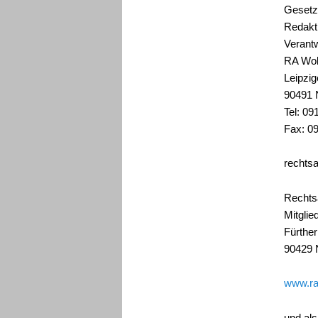
Gesetz
Redakt
Verantw
RA Wol
Leipzig
90491 
Tel: 09
Fax: 0
rechts
Rechts
Mitglie
Fürther
90429 
www.ra
und als