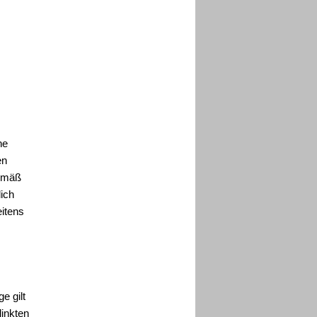
ne
en
Gemäß
lich
eitens
,
e gilt
linkten