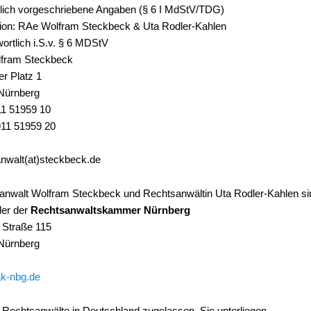
lich vorgeschriebene Angaben (§ 6 I MdStV/TDG)
ion: RAe Wolfram Steckbeck & Uta Rodler-Kahlen
ortlich i.S.v. § 6 MDStV
fram Steckbeck
er Platz 1
Nürnberg
11 51959 10
911 51959 20
anwalt(at)steckbeck.de
anwalt Wolfram Steckbeck und Rechtsanwältin Uta Rodler-Kahlen si
der der
Rechtsanwaltskammer Nürnberg
 Straße 115
Nürnberg
k-nbg.de
 Rechtsanwälte in Deutschland zugelassen. Sie unterliegen